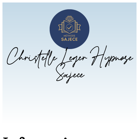
Christelle Léger Hypnose
Sajece